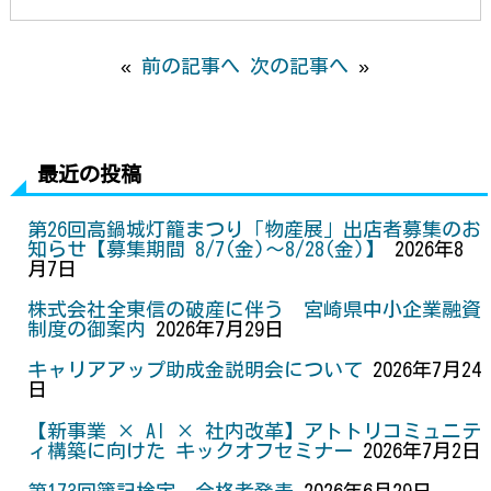
o
e
n
r
o
r
g
e
«
前の記事へ
次の記事へ
»
k
e
s
r
t
最近の投稿
第26回高鍋城灯籠まつり「物産展」出店者募集のお
知らせ【募集期間 8/7(金)～8/28(金)】
2026年8
月7日
株式会社全東信の破産に伴う 宮崎県中小企業融資
制度の御案内
2026年7月29日
キャリアアップ助成金説明会について
2026年7月24
日
【新事業 × AI × 社内改革】アトトリコミュニテ
ィ構築に向けた キックオフセミナー
2026年7月2日
第173回簿記検定 合格者発表
2026年6月29日