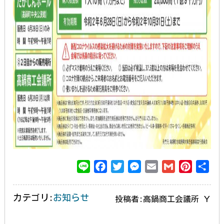
L
F
T
M
E
G
P
共
i
a
w
e
m
m
i
有
n
c
i
s
a
a
n
カテゴリ:
お知らせ
投稿者:高鍋商工会議所 Ｙ
e
e
t
s
i
i
t
b
t
e
l
l
e