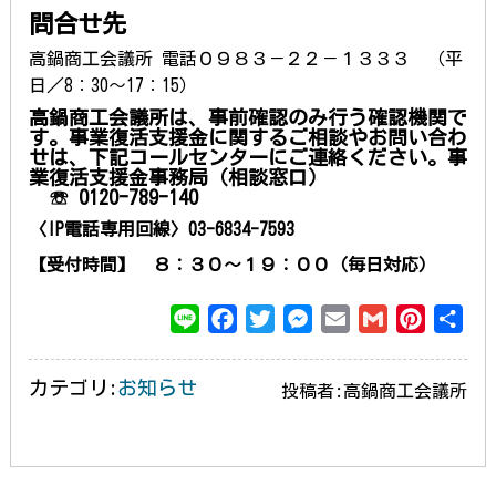
問合せ先
高鍋商工会議所 電話０９８３－２２－１３３３ （平
日／8：30～17：15）
高鍋商工会議所は、事前確認のみ行う確認機関で
す。事業復活支援金に関するご相談やお問い合わ
せは、下記コールセンターにご連絡ください。
事
業復活支援金事務局（相談窓口）
☏
0120-789-140
〈IP電話専用回線〉03-6834-7593
【受付時間】 ８：３０～１９：００（毎日対応）
L
F
T
M
E
G
P
共
i
a
w
e
m
m
i
有
n
c
i
s
a
a
n
カテゴリ:
お知らせ
投稿者:高鍋商工会議所
e
e
t
s
i
i
t
b
t
e
l
l
e
o
e
n
r
o
r
g
e