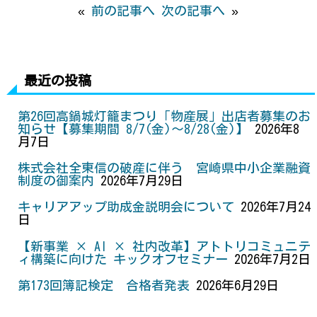
«
前の記事へ
次の記事へ
»
k
e
s
r
t
最近の投稿
第26回高鍋城灯籠まつり「物産展」出店者募集のお
知らせ【募集期間 8/7(金)～8/28(金)】
2026年8
月7日
株式会社全東信の破産に伴う 宮崎県中小企業融資
制度の御案内
2026年7月29日
キャリアアップ助成金説明会について
2026年7月24
日
【新事業 × AI × 社内改革】アトトリコミュニテ
ィ構築に向けた キックオフセミナー
2026年7月2日
第173回簿記検定 合格者発表
2026年6月29日