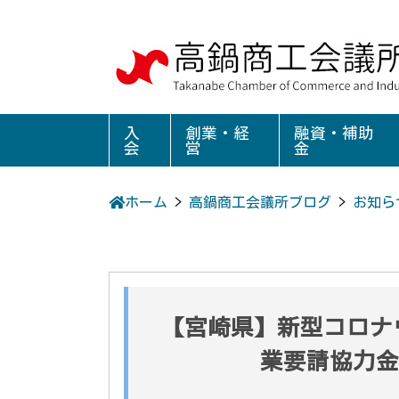
入
創業・経
融資・補助
会
営
金
ホーム
>
高鍋商工会議所ブログ
>
お知ら
【宮崎県】新型コロナ
業要請協力金