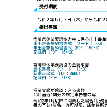
受付期間
令和２年５月７日（木）から令和２
提出書類
宮崎県休業要請協力金に係る申出書兼
申出書兼誓約書書式（ワード：23KB）
申出書兼誓約書書式（PDF：150KB）
記載例（PDF：164KB）
宮崎県休業要請協力金請求書
請求書書式（ワード：18KB）
請求書書式（PDF：89KB）
記載例（PDF：71KB）
営業実態が確認できる書類
(例)直近1期分の確定申告書の写
令和2年1月以降に開業した場合)税
書の写し(店名、許可期限、店舗住所