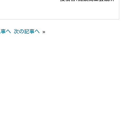
e
e
t
s
i
i
t
b
t
e
l
l
e
o
e
n
r
o
r
g
e
記事へ
次の記事へ
»
k
e
s
r
t