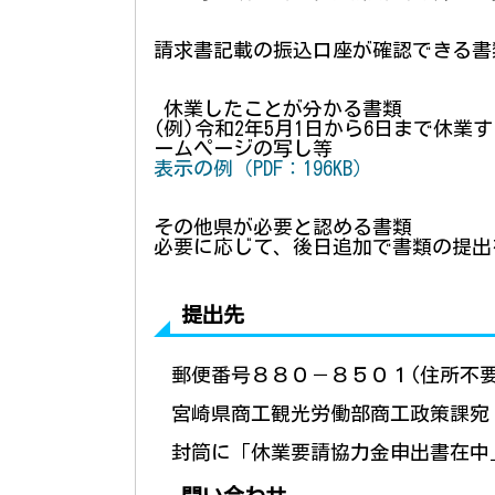
請求書記載の振込口座が確認できる書
休業したことが分かる書類
(例)令和2年5月1日から6日まで休
ー
ム
ページの写し等
表示の例（PDF：196KB）
その他県が必要と認める書類
必要に応じて、後日追加で書類の提出
提出先
郵
便番号８８０－８５０１
(
住所不要
宮
崎県商工観光労働部商工政策課
宛
封筒に「休業要請協力金申出書在中