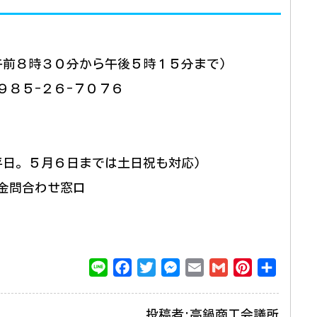
午前８時３０分から午後５時１５分まで)
９８５-２６-７０７６
平日。５月６日までは土日祝も対応)
金問合わせ窓口
L
F
T
M
E
G
P
共
i
a
w
e
m
m
i
有
n
c
i
s
a
a
n
投稿者:高鍋商工会議所