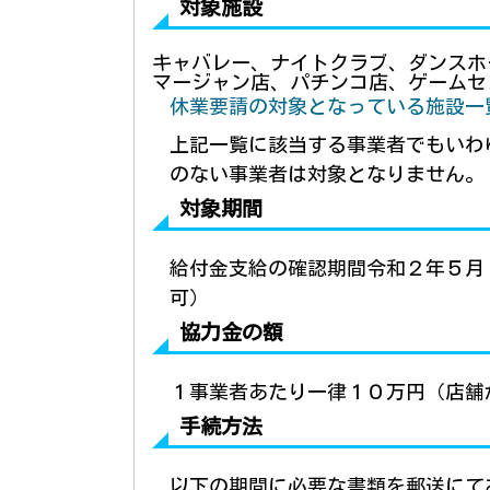
対象施設
キャバレー、ナイトクラブ、ダンスホ
マージャン店、パチンコ店、ゲームセ
休業要請の対象となっている施設一覧（
上記一覧に該当する事業者でもい
わ
のない事業者は対象となりません。
対象期間
給付
金支給の確認期間令和２年５月
可）
協力金の額
１
事業者あたり
一
律１０万円（店舗
手続方法
以下の期間に必要な書類を郵送にて