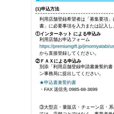
(1)申込方法
利用店舗登録希望者は「募集要項」
書」に必要事項を入力または記入し、
①インターネット による申込み
利用店舗お申込フォーム
https://premiumgift.jp/jimomiyatabi/u
から直接登録してください。
②ＦＡＸによる申込み
別添「利用店舗登録申請書兼誓約書 」
ン事務局に提出してください。
★申込書兼誓約書
・FAX 送信先 0985-68-3699
③大型店 ･ 量販店 ･ チェーン店
ては、店舗ごとではなく、事業者単