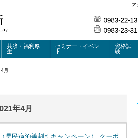
ア
0983-22-13
0983-23-31
共済・福利厚
セミナー・イベン
資格試
生
ト
験
>
4月
2021年4月
（県民宿泊等割引キャンペーン） クーポ