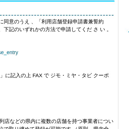
に同意のうえ 、「利用店舗登録申請書兼誓約
下記のいずれかの方法で申請してくだ さ い 。
se_entry
に記入の上 FAX で ジモ・ミヤ・タビ クーポ
 ･ 系列店などの県内に複数の店舗を持つ事業者につい
位で取り纏めて登録が可能です （原則、県内全