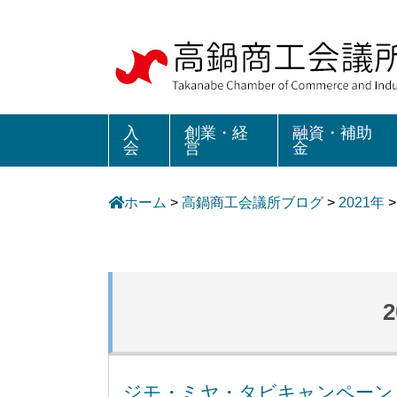
入
創業・経
融資・補助
会
営
金
ホーム
>
高鍋商工会議所ブログ
>
2021年
ジモ・ミヤ・タビキャンペーン