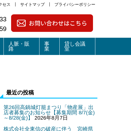
クセス
サイトマップ
プライバシーポリシー
33
59
人脈・販
事
貸し会議
路
業
室
最近の投稿
第26回高鍋城灯籠まつり「物産展」出
店者募集のお知らせ【募集期間 8/7(金)
～8/28(金)】
2026年8月7日
株式会社全東信の破産に伴う 宮崎県