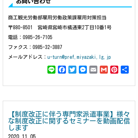
お問い合わせ
商工観光労働部雇用労働政策課雇用対策担当
〒880-8501 宮崎県宮崎市橘通東2丁目10番1号
電話：0985-26-7105
ファクス：0985-32-3887
メールアドレス：
u-turn@pref.miyazaki.lg.jp
L
F
T
M
E
G
P
共
i
a
w
e
m
m
i
有
n
c
i
s
a
a
n
e
e
t
s
i
i
t
b
t
e
l
l
e
o
e
n
r
【制度改正に伴う専門家派遣事業】様々
o
r
g
e
な制度改正に関するセミナーを動画配信
k
e
s
します
r
t
2020.11.05