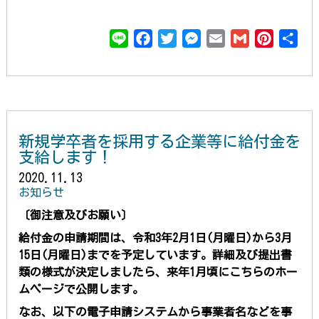
L
F
T
M
E
G
P
共
i
a
w
e
m
m
i
有
n
c
i
s
a
a
n
e
e
t
s
i
i
t
b
t
e
l
l
e
o
e
n
r
新規学卒者を採用する企業等に給付金を
o
r
g
e
支給します！
k
e
s
2020.11.13
r
t
お知らせ
〔御注意及びお願い〕
給付金の申請期間
は、令和3年2月1日(月曜日)から3月
15日(月曜日)までを予定しています。詳細及び提出書
類の様式が決定しましたら、来年1月頃にこちらのホー
ムページで公開します。
なお、
以下の電子申請システムから事業者名などを事