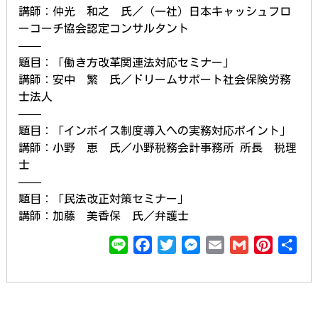
講師：仲光 和之 氏／（一社）日本キャッシュフロ
ーコーチ協会認定コンサルタント
——
題目：「働き方改革関連法対応セミナー」
講師：安中 繁 氏／ドリームサポート社会保険労務
士法人
——
題目：「インボイス制度導入への実務対応ポイント」
講師：小野 恵 氏／小野税務会計事務所 所長 税理
士
——
題目：「民法改正対策セミナー」
講師：加藤 美香保 氏／弁護士
L
F
T
M
E
G
P
共
i
a
w
e
m
m
i
有
n
c
i
s
a
a
n
e
e
t
s
i
i
t