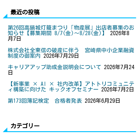
b
t
e
l
l
e
o
e
n
r
最近の投稿
o
r
g
e
k
e
s
第26回高鍋城灯籠まつり「物産展」出店者募集のお
r
t
知らせ【募集期間 8/7(金)～8/28(金)】
2026年8
月7日
株式会社全東信の破産に伴う 宮崎県中小企業融資
制度の御案内
2026年7月29日
キャリアアップ助成金説明会について
2026年7月24
日
【新事業 × AI × 社内改革】アトトリコミュニテ
ィ構築に向けた キックオフセミナー
2026年7月2日
第173回簿記検定 合格者発表
2026年6月29日
カテゴリー