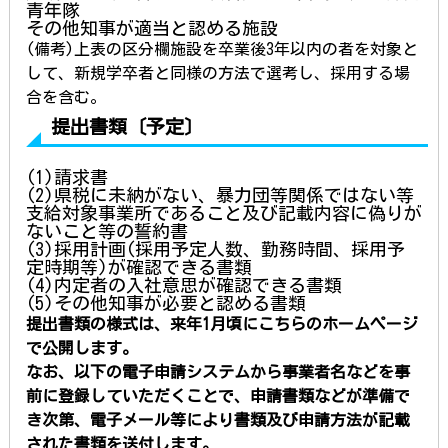
青年隊
その他知事が適当と認める施設
(備考)上表の区分欄施設を卒業後3年以内の者を対象と
して、新規学卒者と同様の方法で選考し、採用する場
合を含む。
提出書類〔予定〕
(1)請求書
(2)県税に未納がない、暴力団等関係ではない等
支給対象事業所であること及び記載内容に偽りが
ないこと等の誓約書
(3)採用計画(採用予定人数、勤務時間、採用予
定時期等)が確認できる書類
(4)内定者の入社意思が確認できる書類
(5)その他知事が必要と認める書類
提出
書類の様式は、来年1月頃にこちらのホームページ
で公開します。
なお
、以下の電子申請システムから事業者名などを事
前に登録していただくことで、申請書類などが準備で
き次第、電子メール等により書類及び申請方法が記載
された書類を送付します。