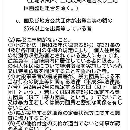
（土地改良区、土地改良区連合及び土地
区画整理組合を除く。）
国及び地方公共団体が出資金等の額の
25％以上を出資等している者
(2)県税に未納がないこと。
(3)地方税法（昭和25年法律第226号）第321条の
4及び各市町村の条例の規定により、個人住民税
の特別徴収義務者とされている法人にあっては、
従業員等（宮崎県内に居住している者に限る。）
の個人住民税について特別徴収を実施している者
又は特別徴収を開始することを誓約した者。
(4)対象事業者の構成員等が、暴力団員による不
当な行為の防止等に関する法律（平成3年法律第
77号）第2条第2号に規定する暴力団（以下「暴力
団」という。）若しくは同条第6号に規定する暴
力団員（以下「暴力団員」という。）でないこと
又は暴力団若しくは暴力団員と密接な関係を有し
ないこと。
(5)県が実施する就職後の定着状況等に関する調
査に協力すること。
(6)その他給付金の支給が適当でないと知事が認
める者でないこと。