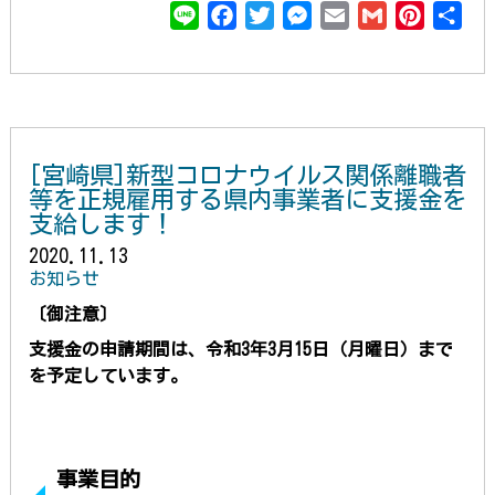
L
F
T
M
E
G
P
共
i
a
w
e
m
m
i
有
n
c
i
s
a
a
n
e
e
t
s
i
i
t
b
t
e
l
l
e
o
e
n
r
[宮崎県]新型コロナウイルス関係離職者
o
r
g
e
等を正規雇用する県内事業者に支援金を
k
e
s
支給します！
r
t
2020.11.13
お知らせ
〔御注意〕
支援金の申請期間
は、令和3年3月15日（月曜日）まで
を予定しています。
事業目的