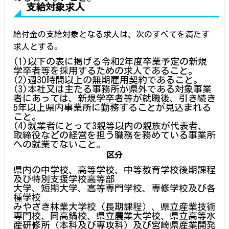
支給対象求人
給付金の支給対
象となる求人は、次のすべてを満たす
求人とする。
(1)以下の表に掲げる令和2年度卒業予定の新規
学卒者等を採用するための求人であること。
(2)週30時間以上の無期雇用契約であること。
(3)本社又は主たる事務所が県外である対象事業
者にあっては、新規学卒者等が就職後、引き続き
5年以上県内事業所に勤務することが見込まれる
こと。
(4)就業者にとって3親等以内の親族が代表者、
取締役などの経営を担う職務を務めている事業所
への就業でないこと。
区分
県内の中学校、高等学校、中等教育学校後期課程
及び特別支援学校高等部
大学、短期大学、高等専門学校、専修学校及び各
種学校
みやざき林業大学校（長期課程）、県立産業技術
専門校、同高鍋校、県立農業大学校、県立高等水
産研修所（本科及び専攻科）及び宮崎県産業開発