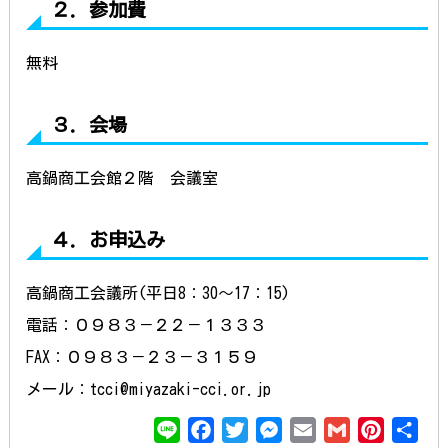
２．参加費
無料
３．会場
高鍋商工会館２階 会議室
４．お申込み
高鍋商工会議所(平日8：30～17：15)
電話：０９８３－２２－１３３３
FAX：０９８３－２３－３１５９
メール：tcci@miyazaki-cci.or.jp
L
F
T
M
E
G
P
共