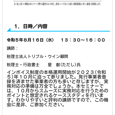
１．日時／内容
令和５年８
月１６
日（
水） １３：３０～１６：００
講師：
税理士法人トリプル・ウイン顧問
税理士・行政書士 星 叡(ただし)氏
インボイス制度の本格運用開始が２０２３(令和
５)年１０月に迫って参りました。発行事業者登
録を済ませた事業者の方も多いと存じますが、実
務対応の準備は万全でしょうか。本セミナーで
は、１０月からスムーズに実務対応を行うための
ポイントと想定されるケーススタディを行いま
す。わかりやすいと評判の講師ですので、この機
会に是非、ご参加ください。