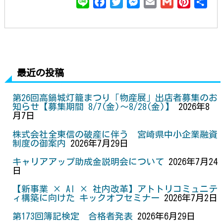
L
F
T
M
E
G
P
共
i
a
w
e
m
m
i
有
n
c
i
s
a
a
n
e
e
t
s
i
i
t
b
t
e
l
l
e
o
e
n
r
最近の投稿
o
r
g
e
k
e
s
第26回高鍋城灯籠まつり「物産展」出店者募集のお
r
t
知らせ【募集期間 8/7(金)～8/28(金)】
2026年8
月7日
株式会社全東信の破産に伴う 宮崎県中小企業融資
制度の御案内
2026年7月29日
キャリアアップ助成金説明会について
2026年7月24
日
【新事業 × AI × 社内改革】アトトリコミュニテ
ィ構築に向けた キックオフセミナー
2026年7月2日
第173回簿記検定 合格者発表
2026年6月29日