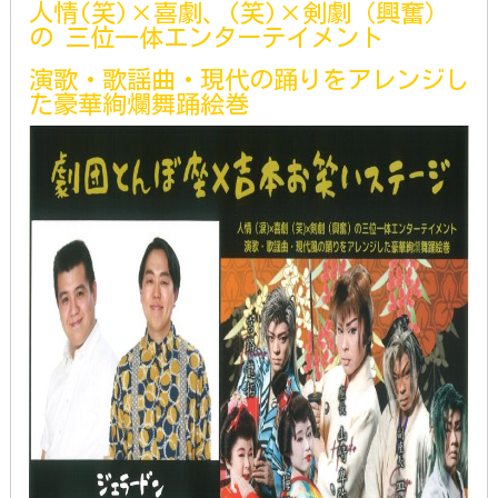
人情(笑)×喜劇、(笑)×剣劇（興奮）
の 三位一体エンターテイメント
演歌・歌謡曲・現代の踊りをアレンジし
た豪華絢爛舞踊絵巻