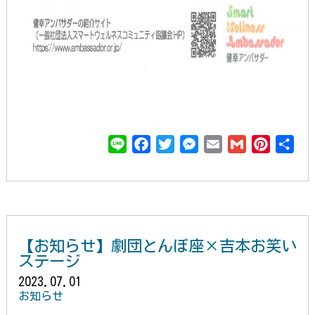
L
F
T
M
E
G
P
共
i
a
w
e
m
m
i
有
n
c
i
s
a
a
n
e
e
t
s
i
i
t
b
t
e
l
l
e
o
e
n
r
【お知らせ】劇団とんぼ座×吉本お笑い
o
r
g
e
ステージ
k
e
s
2023.07.01
r
t
お知らせ