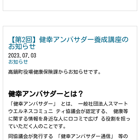
i
a
w
e
m
m
i
有
n
c
i
s
a
a
n
e
e
t
s
i
i
t
b
t
e
l
l
e
o
e
n
r
【第2回】健幸アンバサダー養成講座の
o
r
g
e
お知らせ
k
e
s
2023.07.03
r
t
お知らせ
高鍋町役場健康保険課からお知らせです。
健幸アンバサダーとは？
「健幸アンバサダー」 とは、 一般社団法人スマート
ウエルネスコミュニ ティ協議会が認定する、 健康等
に関する情報を身近な人にロコミで広げ る役割を担っ
ていただく人のことです。
同協議会が発行する 「健幸アンバサダー通信」 等の