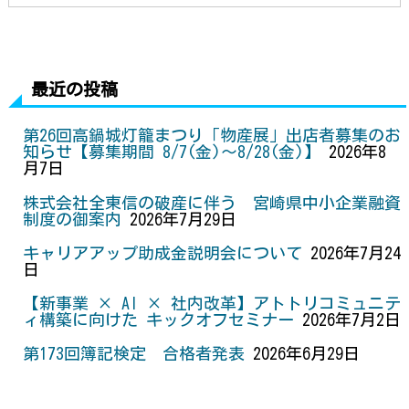
n
c
i
s
a
a
n
e
e
t
s
i
i
t
b
t
e
l
l
e
o
e
n
r
最近の投稿
o
r
g
e
k
e
s
第26回高鍋城灯籠まつり「物産展」出店者募集のお
r
t
知らせ【募集期間 8/7(金)～8/28(金)】
2026年8
月7日
株式会社全東信の破産に伴う 宮崎県中小企業融資
制度の御案内
2026年7月29日
キャリアアップ助成金説明会について
2026年7月24
日
【新事業 × AI × 社内改革】アトトリコミュニテ
ィ構築に向けた キックオフセミナー
2026年7月2日
第173回簿記検定 合格者発表
2026年6月29日