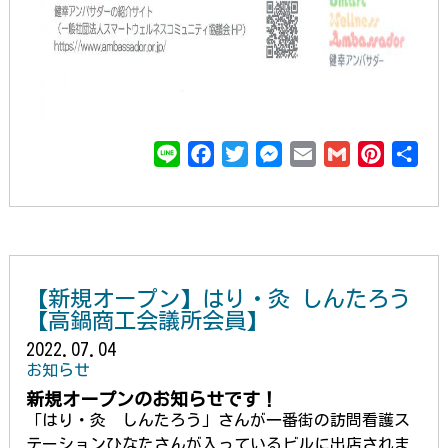
L
F
T
M
E
G
P
共
i
a
w
e
m
m
i
有
n
c
i
s
a
a
n
e
e
t
s
i
i
t
b
t
e
l
l
e
o
e
n
r
【新規オープン】はり・灸 しんたろう
o
r
g
e
【高鍋商工会議所会員】
k
e
s
2022.07.04
r
t
お知らせ
新規オープンのお知らせです！
「はり・灸 しんたろう」さんが一番街の訪問看護ス
テーションひなたさんが入っているビルに出店されま