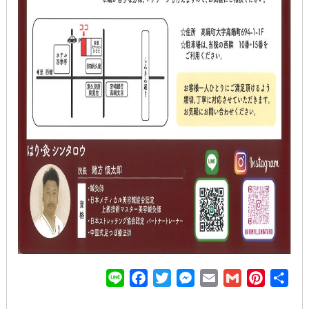
L
F
T
M
E
G
P
共
i
a
w
e
m
m
i
有