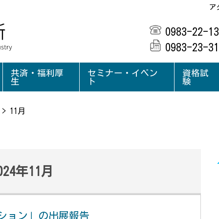
ア
0983-22-13
0983-23-31
共済・福利厚
セミナー・イベン
資格試
生
ト
験
>
11月
024年11月
クション」の出展報告