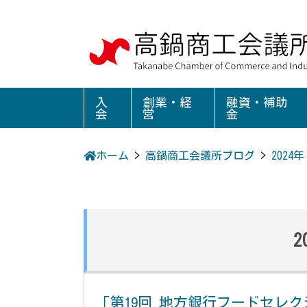
入
創業・経
融資・補助
会
営
金
ホーム
>
高鍋商工会議所ブログ
>
2024年
2
「第19回 地方銀行フードセレ