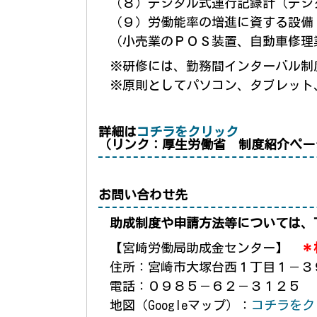
（８）デジタル式運行記録計（デジ
（９）労働能率の増進に資する設備
（小売業のＰＯＳ装置、自動車修理
※
研修には、勤務間インターバル制
※
原則としてパソコン、タブレット
詳細は
コチラをクリック
（リンク：厚生労働省 制度紹介ペー
お問い合わせ先
助成制度や申請方法等については、
【宮崎労働局助成金センター】
＊
住所：宮崎市大塚台西１丁目１－３
電話：０９８５－６２－３１２５
地図（Googleマップ）：
コチラをク